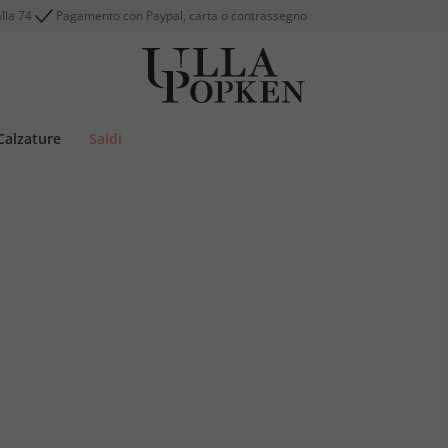
alla 74
Pagamento con Paypal, carta o contrassegno
Calzature
Saldi