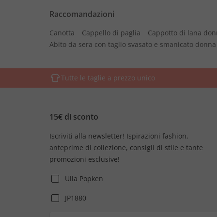
Raccomandazioni
Canotta
Cappello di paglia
Cappotto di lana do
Abito da sera con taglio svasato e smanicato donna
Tutte le taglie a prezzo unico
15€ di sconto
Iscriviti alla newsletter! Ispirazioni fashion,
anteprime di collezione, consigli di stile e tante
promozioni esclusive!
Ulla Popken
JP1880