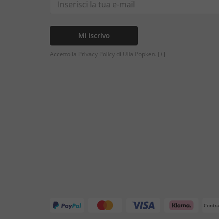
Mi iscrivo
Accetto la Privacy Policy di Ulla Popken.
[+]
Contr