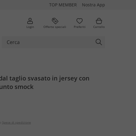
TOP MEMBER
Nostra App
Login
Offerte speciali
Preferiti
Carrello
dal taglio svasato in jersey con
punto smock
o
Spese di spedizione