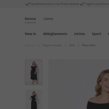
Spedizione sicura con Poste Italiane
Taglie curvy fino 
Donna
Uomo
New in
Abbigliamento
Intimo
Sport
Indietro
|
Pagina iniziale
|
Abiti
|
Maxi abiti