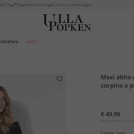
alla 74
Pagamento con Paypal, carta o contrassegno
Calzature
Saldi
Maxi abito 
corpino a 
€ 49,99
Prezzo IVA incl., esclus
Colore:
nero