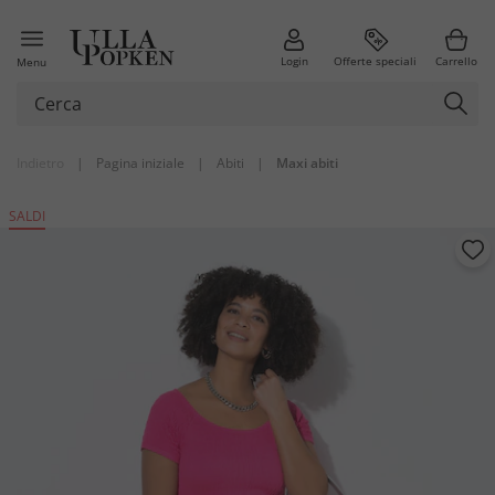
Login
Offerte speciali
Carrello
Menu
Indietro
|
Pagina iniziale
|
Abiti
|
Maxi abiti
SALDI