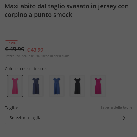
Maxi abito dal taglio svasato in jersey con
corpino a punto smock
- 12%
€ 49,99
€ 43,99
Prezzo IVA incl., escluso
Spese di spedizione
Colore:
rosso ibiscus
Tabella delle taglie
Taglia:
Seleziona taglia