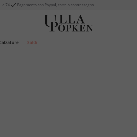
alla 74
Pagamento con Paypal, carta o contrassegno
Calzature
Saldi