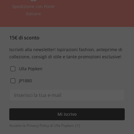
Spedizione con Poste
Italiane
15€ di sconto
Iscriviti alla newsletter! Ispirazioni fashion, anteprime di
collezione, consigli di stile e tante promozioni esclusive!
Ulla Popken
JP1880
Mi iscrivo
Accetto la Privacy Policy di Ulla Popken.
[+]