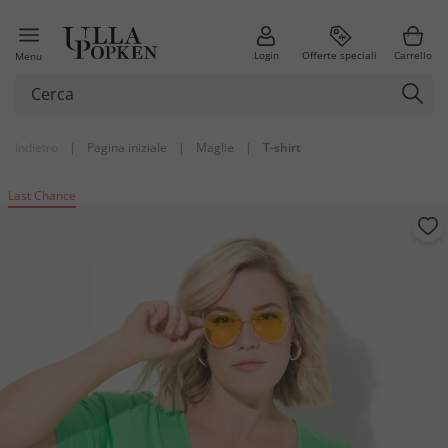
Login
Offerte speciali
Carrello
Menu
Indietro
|
Pagina iniziale
|
Maglie
|
T-shirt
Last Chance