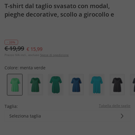
T-shirt dal taglio svasato con modal,
pieghe decorative, scollo a girocollo e
mezze maniche
- 20%
€ 19,99
€ 15,99
Prezzo IVA incl., escluso
Spese di spedizione
Colore:
menta verde
Tabella delle taglie
Taglia:
Seleziona taglia