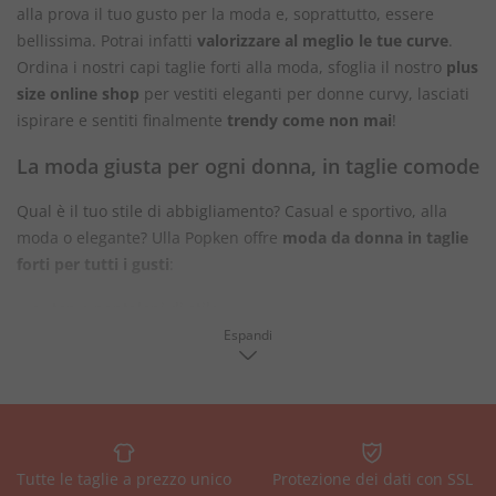
alla prova il tuo gusto per la moda e, soprattutto, essere
bellissima. Potrai infatti
valorizzare al meglio le tue curve
.
Ordina i nostri capi taglie forti alla moda, sfoglia il nostro
plus
size online shop
per vestiti eleganti per donne curvy, lasciati
ispirare e sentiti finalmente
trendy come non mai
!
La moda giusta per ogni donna, in taglie comode
Qual è il tuo stile di abbigliamento? Casual e sportivo, alla
moda o elegante? Ulla Popken offre
moda da donna in taglie
forti per tutti i gusti
:
top e pantaloni di stile
abiti casual ed eleganti
Espandi
lingeria in taglie forti o intimo comodo
costumi da bagno in taglie forti
e abbigliamento sportivo
scarpe e accessori di tendenza
articoli esclusivi, ordinabili solo online
la nuova collezione Anna Scholz
Tutte le taglie a prezzo unico
Protezione dei dati con SSL
i più venduti negli USA