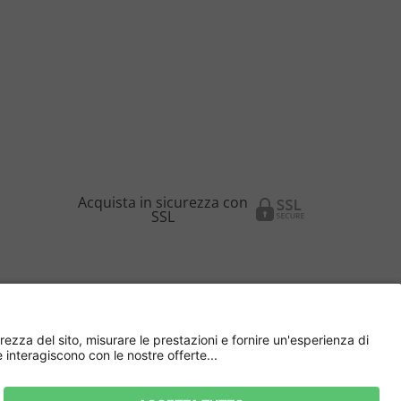
Acquista in sicurezza con
SSL
azioni sul Venditore