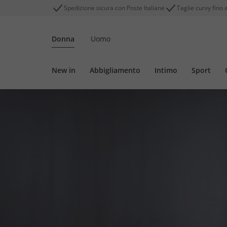
Spedizione sicura con Poste Italiane
Taglie curvy fino 
Donna
Uomo
New in
Abbigliamento
Intimo
Sport