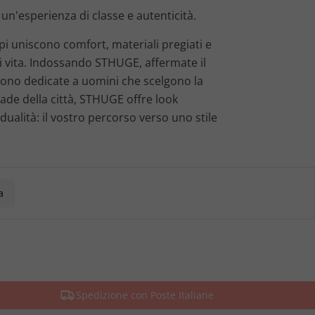
n'esperienza di classe e autenticità.
api uniscono comfort, materiali pregiati e
di vita. Indossando STHUGE, affermate il
i sono dedicate a uomini che scelgono la
trade della città, STHUGE offre look
alità: il vostro percorso verso uno stile
a
Spedizione con Poste Italiane