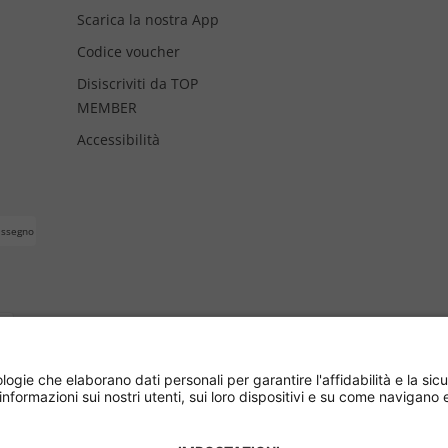
Scarica la nostra App
Codice voucher
Disiscriviti da TOP
MEMBER
Accessibilità
assegno
azione di recesso
Termini e Condizioni di Spedizione
Inform