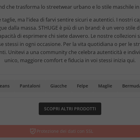
 che trasforma lo streetwear urbano e lo stile maschile in u
ie, ma l'idea di farvi sentire sicuri e autentici. I nostri c
tingue dalla massa. STHUGE è più di un brand: è un vero stile 
a capacità di esprimere chi siete davvero. Le nostre collezion
e stessi in ogni occasione. Per la vita quotidiana o per le s
. Unitevi a una community che celebra autenticità e individu
unico, maggiore comfort e fiducia in voi stessi inizia qui.
Jeans
Pantaloni
Giacche
Felpe
Maglie
Bermud
SCOPRI ALTRI PRODOTTI
Protezione dei dati con SSL