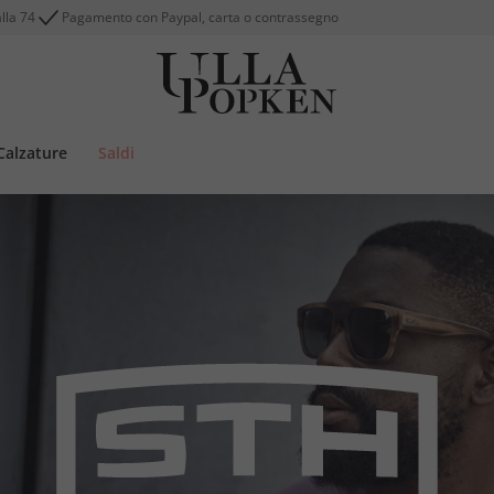
alla 74
Pagamento con Paypal, carta o contrassegno
Calzature
Saldi