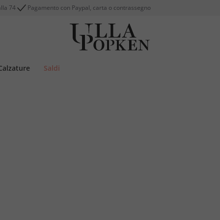
alla 74
Pagamento con Paypal, carta o contrassegno
Calzature
Saldi