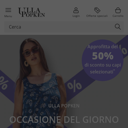
Login
Offerte speciali
Carrello
Menu
Approfitta del
50%
di sconto su capi
*
selezionati
ULLA POPKEN
OCCASIONE DEL GIORNO