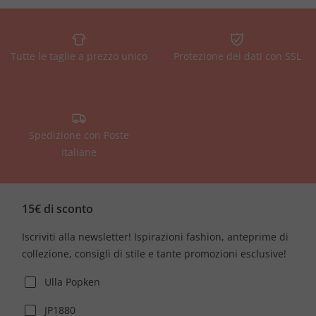
Tutte le taglie a prezzo unico
Protezione dei dati con SSL
Spedizione con Poste
Italiane
15€ di sconto
Iscriviti alla newsletter! Ispirazioni fashion, anteprime di
collezione, consigli di stile e tante promozioni esclusive!
Ulla Popken
JP1880