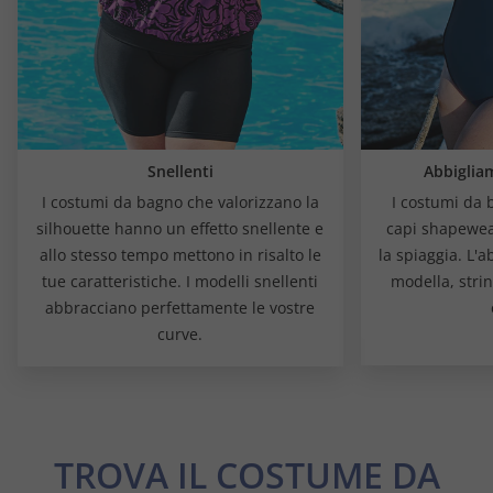
Snellenti
Abbiglia
I costumi da bagno che valorizzano la
I costumi da 
silhouette hanno un effetto snellente e
capi shapewear
allo stesso tempo mettono in risalto le
la spiaggia. L'
tue caratteristiche. I modelli snellenti
modella, stri
abbracciano perfettamente le vostre
curve.
TROVA IL COSTUME DA