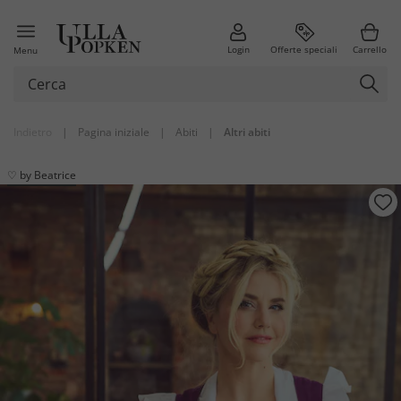
Login
Offerte speciali
Carrello
Menu
Indietro
|
Pagina iniziale
|
Abiti
|
Altri abiti
♡ by Beatrice