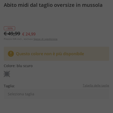
Abito midi dal taglio oversize in mussola
- 50%
€ 49,99
€ 24,99
Prezzo IVA incl., escluso
Spese di spedizione
Questo colore non è più disponibile
Colore:
blu scuro
Tabella delle taglie
Taglia:
Seleziona taglia