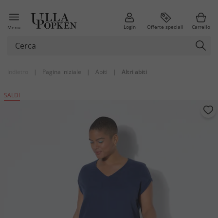
Login
Offerte speciali
Carrello
Menu
Indietro
|
Pagina iniziale
|
Abiti
|
Altri abiti
SALDI