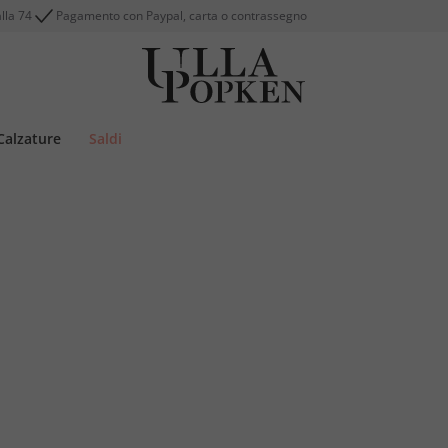
alla 74
Pagamento con Paypal, carta o contrassegno
Calzature
Saldi