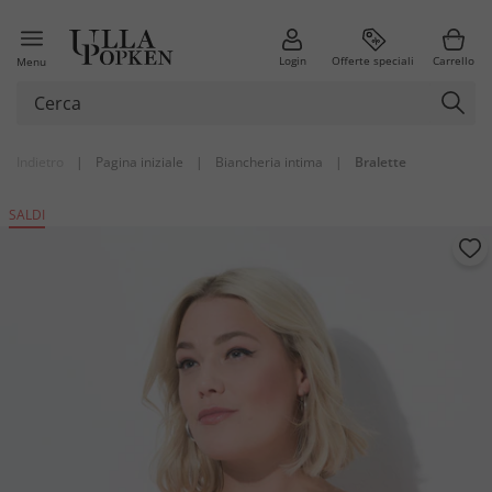
Login
Offerte speciali
Carrello
Menu
Indietro
|
Pagina iniziale
|
Biancheria intima
|
Bralette
SALDI