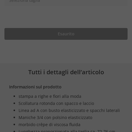
Seleziona taglia
Esaurito
Tutti i dettagli dell’articolo
Informazioni sul prodotto
stampa a righe e fiori alla moda
Scollatura rotonda con spacco e laccio
Linea ad A con busto elasticizzato e spacchi laterali
Maniche 3/4 con polsino elasticizzato
morbido crêpe di viscosa fluida
Lunghezza proporzionata alla taglia ca. 72-76 cm.