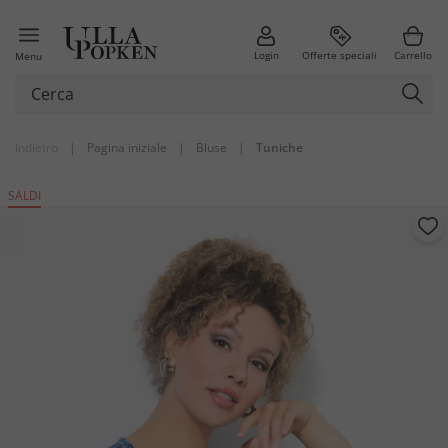
Login
Offerte speciali
Carrello
Menu
Indietro
|
Pagina iniziale
|
Bluse
|
Tuniche
SALDI