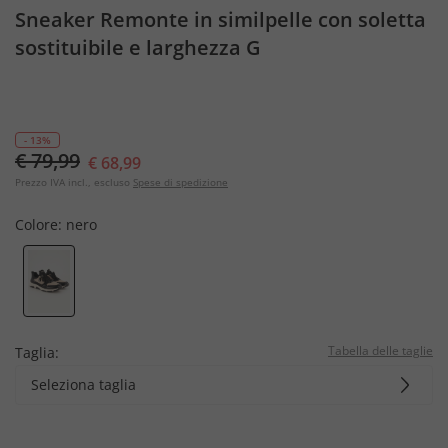
Sneaker Remonte in similpelle con soletta
sostituibile e larghezza G
- 13%
€ 79,99
€ 68,99
Prezzo IVA incl., escluso
Spese di spedizione
Colore:
nero
Tabella delle taglie
Taglia:
Seleziona taglia