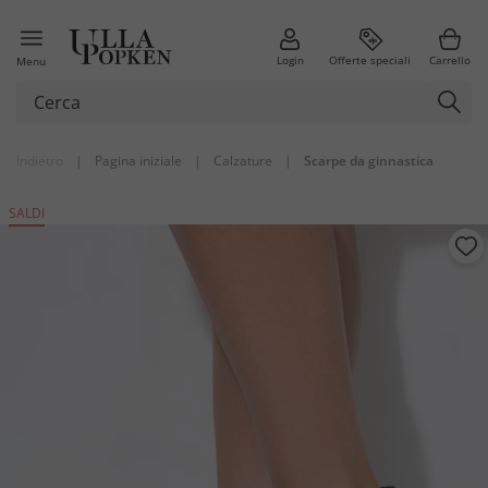
Login
Offerte speciali
Carrello
Menu
Indietro
|
Pagina iniziale
|
Calzature
|
Scarpe da ginnastica
SALDI