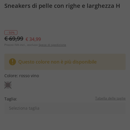
Sneakers di pelle con righe e larghezza H
- 50%
€ 69,99
€ 34,99
Prezzo IVA incl., escluso
Spese di spedizione
Questo colore non è più disponibile
Colore:
rosso vino
Tabella delle taglie
Taglia:
Seleziona taglia