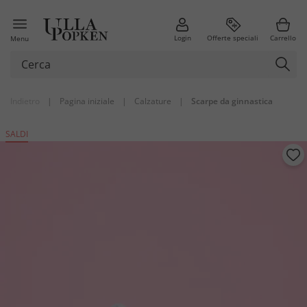
Login
Offerte speciali
Carrello
Menu
Indietro
|
Pagina iniziale
|
Calzature
|
Scarpe da ginnastica
SALDI