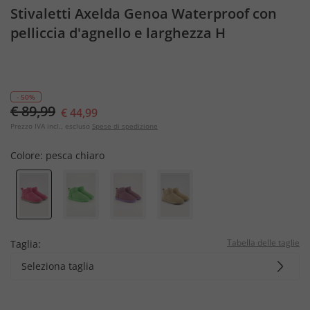
Stivaletti Axelda Genoa Waterproof con
pelliccia d'agnello e larghezza H
- 50%
€ 89,99
€ 44,99
Prezzo IVA incl., escluso
Spese di spedizione
Colore:
pesca chiaro
Tabella delle taglie
Taglia:
Seleziona taglia