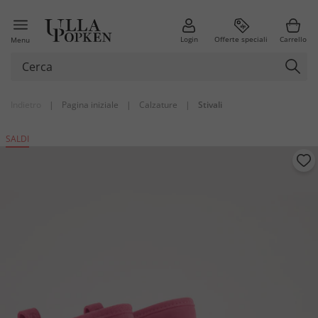
Login
Offerte speciali
Carrello
Menu
Indietro
|
Pagina iniziale
|
Calzature
|
Stivali
SALDI