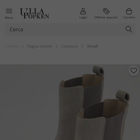
Login
Offerte speciali
Carrello
Menu
Indietro
|
Pagina iniziale
|
Calzature
|
Stivali