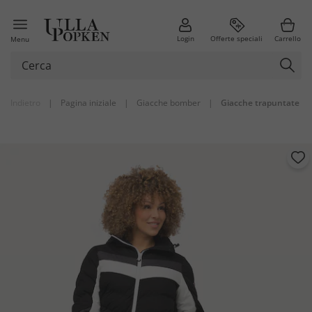
Login
Offerte speciali
Carrello
Menu
Indietro
|
Pagina iniziale
|
Giacche bomber
|
Giacche trapuntate