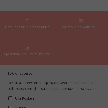
Tutte le taglie a prezzo unico
Protezione dei dati con SSL
Spedizione con Poste Italiane
15€ di sconto
Iscriviti alla newsletter! Ispirazioni fashion, anteprime di
collezione, consigli di stile e tante promozioni esclusive!
Ulla Popken
JP1880