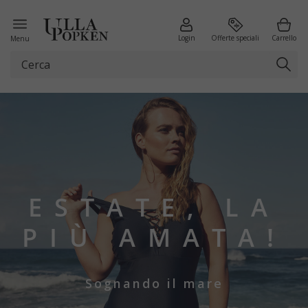
Login
Offerte speciali
Carrello
Menu
ESTATE, LA
PIÙ AMATA!
Sognando il mare