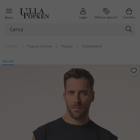
Login
Offerte speciali
Carrello
Menu
Indietro
|
Pagina iniziale
|
Maglie
|
Canottiere
Novità