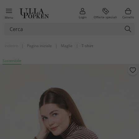
Login
Offerte speciali
Carrello
Menu
Indietro
|
Pagina iniziale
|
Maglie
|
T-shirt
Sostenibile