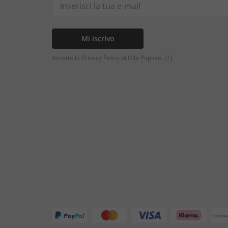
Mi iscrivo
Accetto la Privacy Policy di Ulla Popken.
[+]
Contr