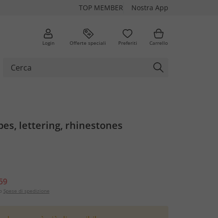
TOP MEMBER
Nostra App
Login
Offerte speciali
Preferiti
Carrello
ipes, lettering, rhinestones
59
o
Spese di spedizione