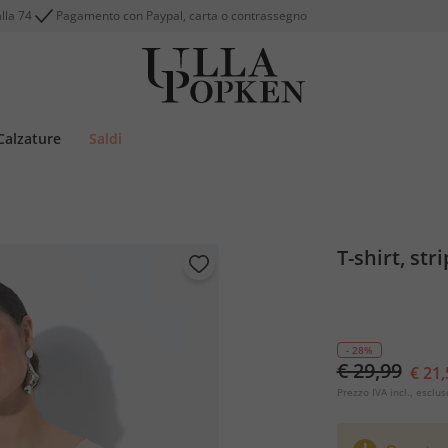
alla 74
Pagamento con Paypal, carta o contrassegno
Calzature
Saldi
T-shirt, str
- 28%
€ 29,99
€ 21,
Prezzo IVA incl., esclus