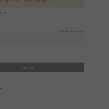
olore non è più disponibile
curo
Tabella delle taglie
ia
Esaurito
to