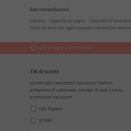
Raccomandazioni
Canotta
Cappello di paglia
Cappotto di lana do
Abito da sera con taglio svasato e smanicato donna
Tutte le taglie a prezzo unico
15€ di sconto
Iscriviti alla newsletter! Ispirazioni fashion,
anteprime di collezione, consigli di stile e tante
promozioni esclusive!
Ulla Popken
JP1880