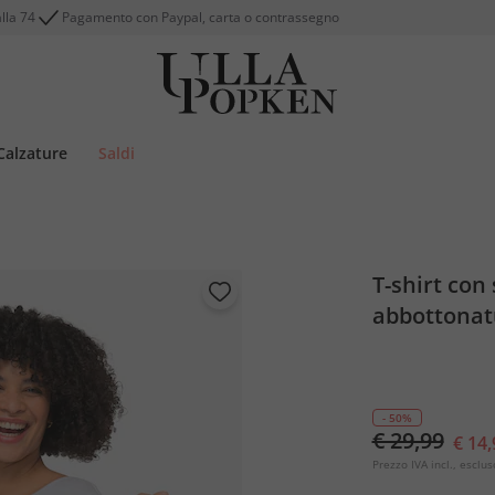
alla 74
Pagamento con Paypal, carta o contrassegno
Calzature
Saldi
T-shirt con 
abbottonat
- 50%
€ 29,99
€ 14,
Prezzo IVA incl., esclus