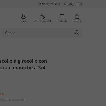
TOP MEMBER
Nostra App
Login
Offerte speciali
Preferiti
Carrello
scollo a girocollo con
ura e maniche a 3/4
99
o
Spese di spedizione