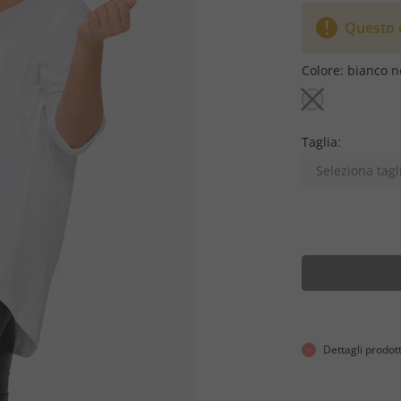
Questo c
Colore:
bianco n
Taglia:
Seleziona tagl
Dettagli prodot