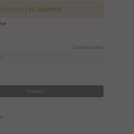
olore non è più disponibile
eve
Tabella delle taglie
ia
Esaurito
to