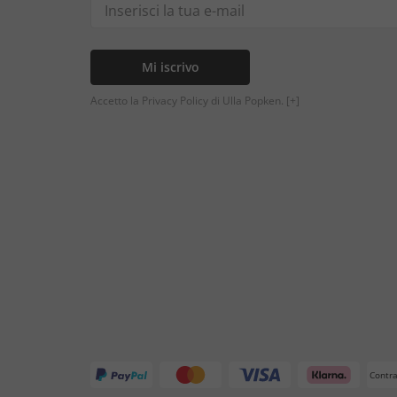
Mi iscrivo
Accetto la Privacy Policy di Ulla Popken.
[+]
Contr