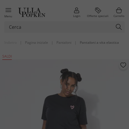
Login
Offerte speciali
Carrello
Menu
Indietro
|
Pagina iniziale
|
Pantaloni
|
Pantaloni a vita elastica
SALDI