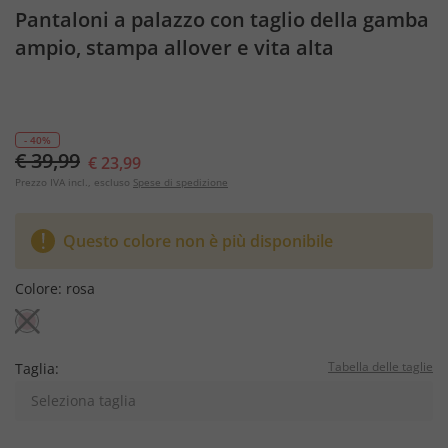
Pantaloni a palazzo con taglio della gamba
ampio, stampa allover e vita alta
- 40%
€ 39,99
€ 23,99
Prezzo IVA incl., escluso
Spese di spedizione
Questo colore non è più disponibile
Colore:
rosa
Tabella delle taglie
Taglia:
Seleziona taglia