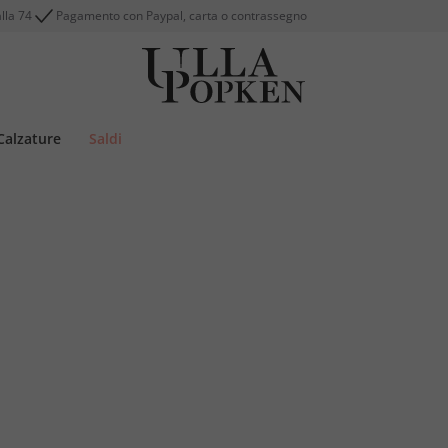
alla 74
Pagamento con Paypal, carta o contrassegno
Calzature
Saldi