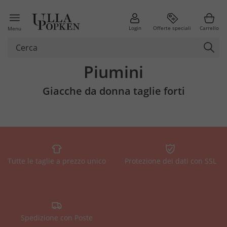
Login
Offerte speciali
Carrello
Menu
Piumini
Giacche da donna taglie forti
Tutte le taglie a prezzo unico
Protezione dei dati con SSL
Spedizione con Poste