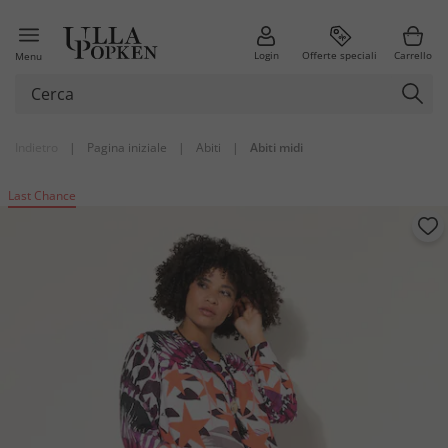
Login
Offerte speciali
Carrello
Menu
Indietro
|
Pagina iniziale
|
Abiti
|
Abiti midi
Last Chance