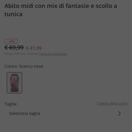
Abito midi con mix di fantasie e scollo a
tunica
- 40%
€ 69,99
€ 41,99
Prezzo IVA incl., escluso
Spese di spedizione
Colore:
bianco neve
Tabella delle taglie
Taglia:
Seleziona taglia