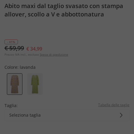
Abito maxi dal taglio svasato con stampa
allover, scollo a V e abbottonatura
- 41%
€ 59,99
€ 34,99
Prezzo IVA incl., escluso
Spese di spedizione
Colore:
lavanda
Tabella delle taglie
Taglia:
Seleziona taglia