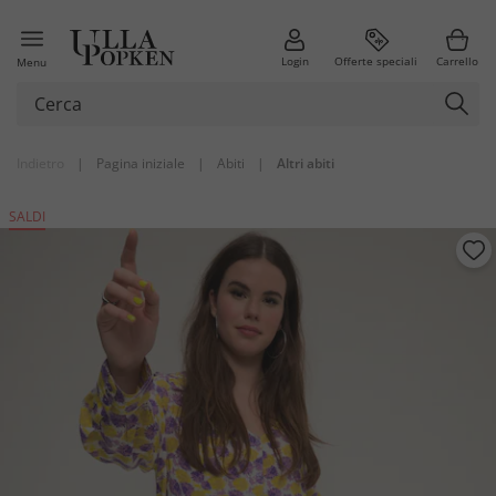
Login
Offerte speciali
Carrello
Menu
Indietro
|
Pagina iniziale
|
Abiti
|
Altri abiti
SALDI