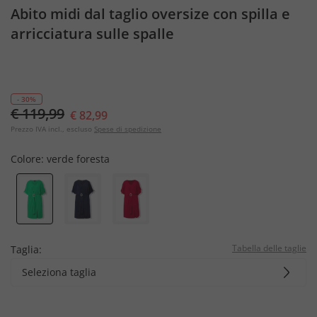
Abito midi dal taglio oversize con spilla e
arricciatura sulle spalle
- 30%
€ 119,99
€ 82,99
Prezzo IVA incl., escluso
Spese di spedizione
Colore:
verde foresta
Tabella delle taglie
Taglia:
Seleziona taglia