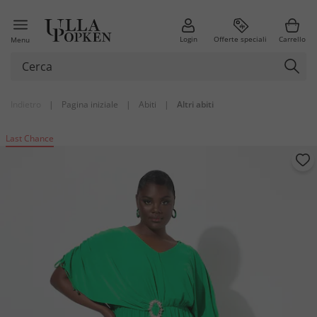
Login
Offerte speciali
Carrello
Menu
Indietro
|
Pagina iniziale
|
Abiti
|
Altri abiti
Last Chance