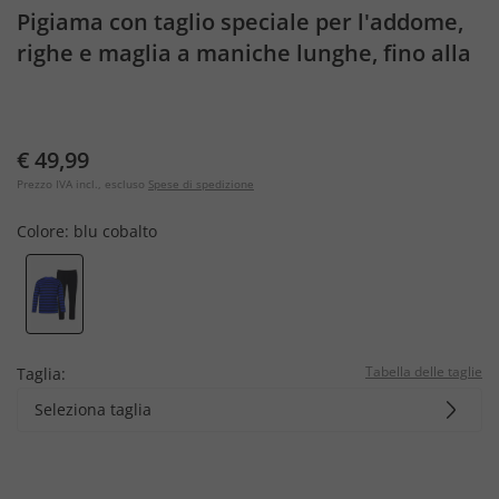
Pigiama con taglio speciale per l'addome,
righe e maglia a maniche lunghe, fino alla
tg. 8XL
€ 49,99
Prezzo IVA incl., escluso
Spese di spedizione
Colore:
blu cobalto
Tabella delle taglie
Taglia:
Seleziona taglia