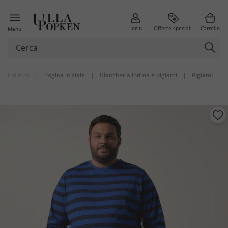
Login
Offerte speciali
Carrello
Menu
Indietro
|
Pagina iniziale
|
Biancheria intima e pigiami
|
Pigiami