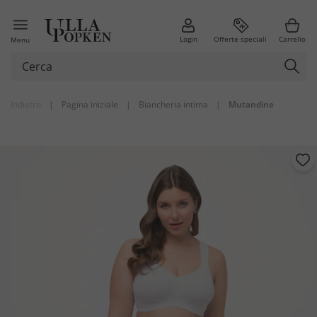
Login
Offerte speciali
Carrello
Menu
Indietro
|
Pagina iniziale
|
Biancheria intima
|
Mutandine