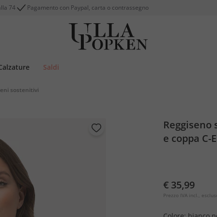
alla 74
Pagamento con Paypal, carta o contrassegno
Calzature
Saldi
eni sostenitivi
Reggiseno s
e coppa C-E
€ 35,99
Prezzo IVA incl., esclus
Colore:
bianco n