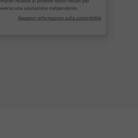
atori relativa ai prodotti tessili testati per
raverso una valutazione indipendente.
Maggiori informazioni sulla sostenibilità