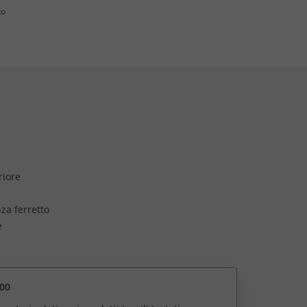
to
riore
nza ferretto
e
00