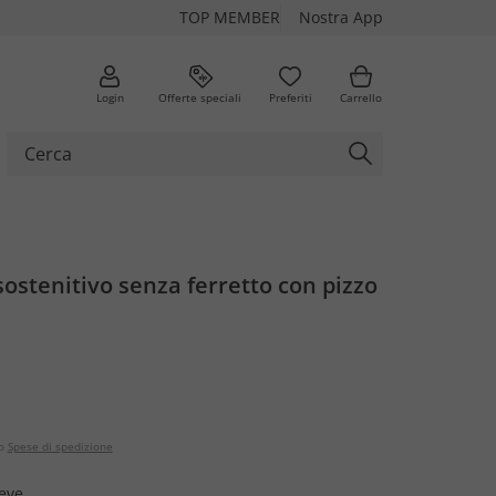
TOP MEMBER
Nostra App
Login
Offerte speciali
Preferiti
Carrello
ostenitivo senza ferretto con pizzo
o
Spese di spedizione
eve