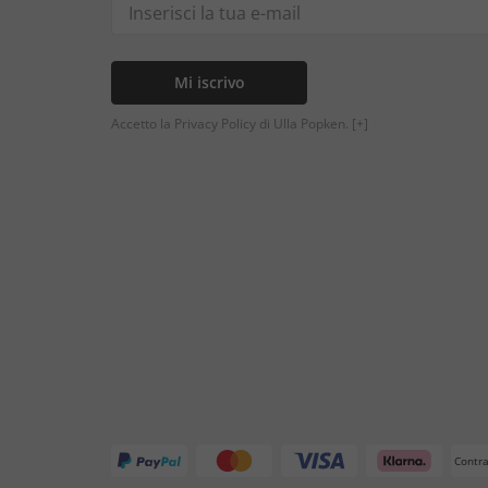
Mi iscrivo
Accetto la Privacy Policy di Ulla Popken.
[+]
Contr