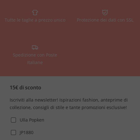
Tutte le taglie a prezzo unico
Protezione dei dati con SSL
Spedizione con Poste
Italiane
15€ di sconto
Iscriviti alla newsletter! Ispirazioni fashion, anteprime di
collezione, consigli di stile e tante promozioni esclusive!
Ulla Popken
JP1880