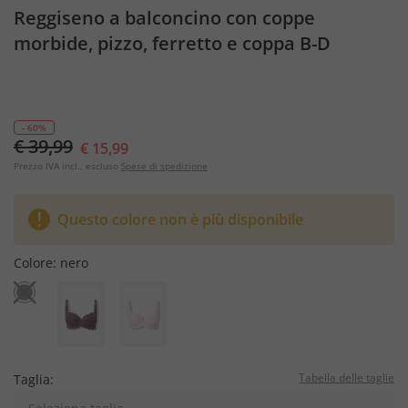
Reggiseno a balconcino con coppe
morbide, pizzo, ferretto e coppa B-D
- 60%
€ 39,99
€ 15,99
Prezzo IVA incl., escluso
Spese di spedizione
Questo colore non è più disponibile
Colore:
nero
Tabella delle taglie
Taglia: