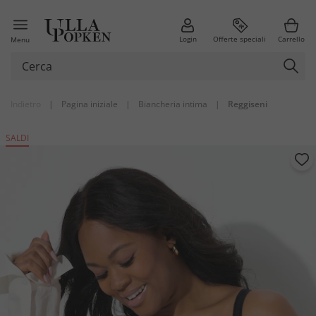
Login
Offerte speciali
Carrello
Menu
Indietro
|
Pagina iniziale
|
Biancheria intima
|
Reggiseni
SALDI