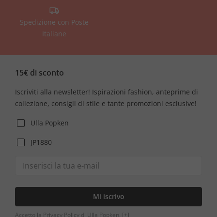
Spedizione con Poste
Italiane
15€ di sconto
Iscriviti alla newsletter! Ispirazioni fashion, anteprime di
collezione, consigli di stile e tante promozioni esclusive!
Ulla Popken
JP1880
Mi iscrivo
Accetto la Privacy Policy di Ulla Popken.
[+]