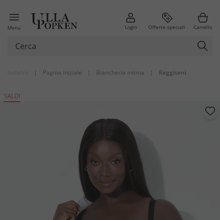
Login
Offerte speciali
Carrello
Menu
Indietro
|
Pagina iniziale
|
Biancheria intima
|
Reggiseni
SALDI