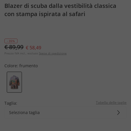
Blazer di scuba dalla vestibilità classica
con stampa ispirata al safari
- 35%
€ 89,99
€ 58,49
Prezzo IVA incl., escluso
Spese di spedizione
Colore:
frumento
Tabella delle taglie
Taglia:
Seleziona taglia