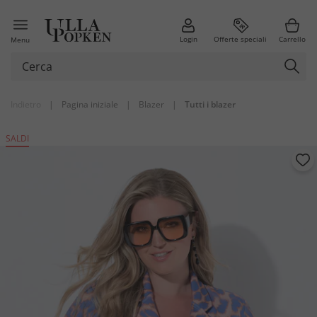
Login
Offerte speciali
Carrello
Menu
Indietro
|
Pagina iniziale
|
Blazer
|
Tutti i blazer
SALDI