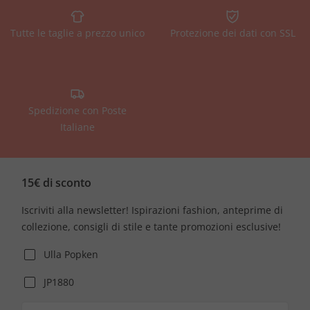
Tutte le taglie a prezzo unico
Protezione dei dati con SSL
Spedizione con Poste
Italiane
15€ di sconto
Iscriviti alla newsletter! Ispirazioni fashion, anteprime di
collezione, consigli di stile e tante promozioni esclusive!
Ulla Popken
JP1880