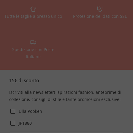
Tutte le taglie a prezzo unico
Protezione dei dati con SSL
Spedizione con Poste
Italiane
15€ di sconto
Iscriviti alla newsletter! Ispirazioni fashion, anteprime di
collezione, consigli di stile e tante promozioni esclusive!
Ulla Popken
JP1880