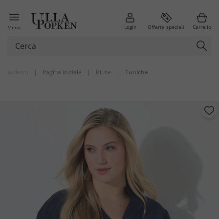
Login
Offerte speciali
Carrello
Menu
Indietro
|
Pagina iniziale
|
Bluse
|
Tuniche