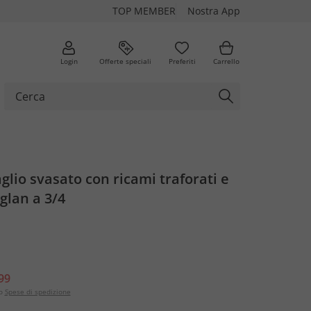
TOP MEMBER
Nostra App
Login
Offerte speciali
Preferiti
Carrello
aglio svasato con ricami traforati e
glan a 3/4
99
o
Spese di spedizione