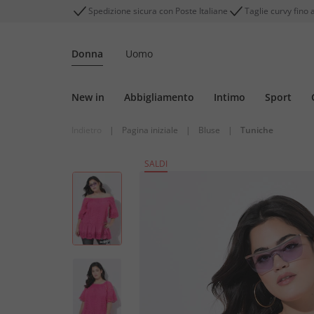
Spedizione sicura con Poste Italiane
Taglie curvy fino 
Donna
Uomo
New in
Abbigliamento
Intimo
Sport
Indietro
|
Pagina iniziale
|
Bluse
|
Tuniche
SALDI