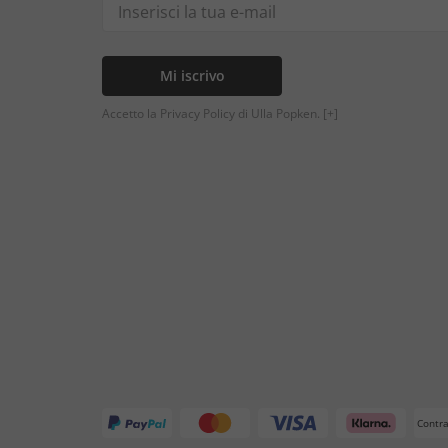
Mi iscrivo
Accetto la Privacy Policy di Ulla Popken.
[+]
Contr