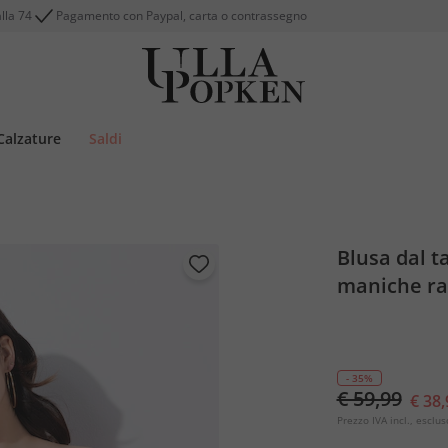
alla 74
Pagamento con Paypal, carta o contrassegno
Calzature
Saldi
Blusa dal t
maniche ra
- 35%
€ 59,99
€ 38,
Prezzo IVA incl., esclus