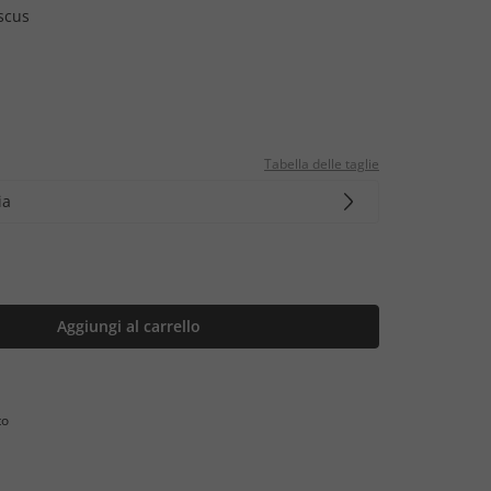
scus
Tabella delle taglie
ia
Aggiungi al carrello
to