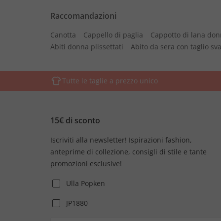
Raccomandazioni
Canotta
Cappello di paglia
Cappotto di lana do
Abiti donna plissettati
Abito da sera con taglio s
Tutte le taglie a prezzo unico
15€ di sconto
Iscriviti alla newsletter! Ispirazioni fashion,
anteprime di collezione, consigli di stile e tante
promozioni esclusive!
Ulla Popken
JP1880