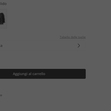
llido
Tabella delle taglie
ia
Aggiungi al carrello
to