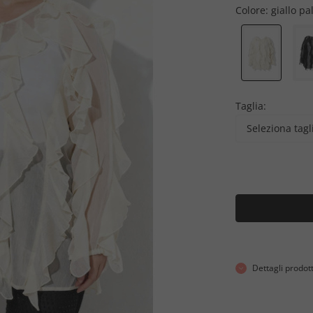
Colore:
giallo pa
Taglia:
Seleziona tagl
Dettagli prodot