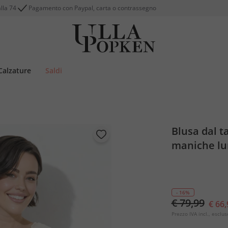
alla 74
Pagamento con Paypal, carta o contrassegno
Calzature
Saldi
Blusa dal ta
maniche l
- 16%
€ 79,99
€ 66,
Prezzo IVA incl., esclus