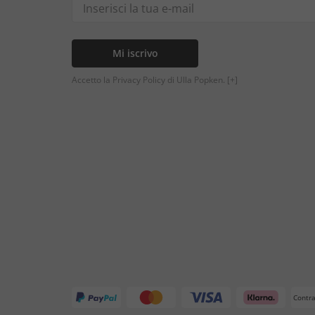
Mi iscrivo
Accetto la Privacy Policy di Ulla Popken.
[+]
Contr