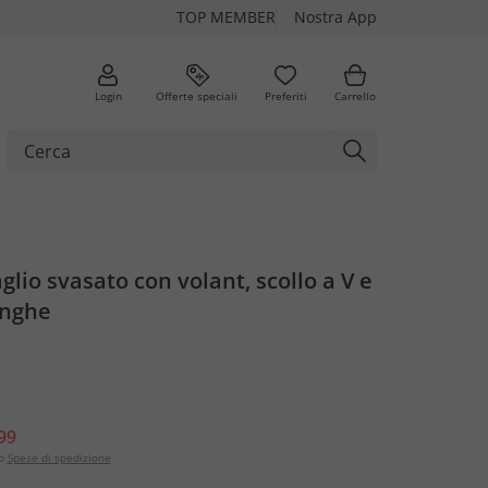
TOP MEMBER
Nostra App
Login
Offerte speciali
Preferiti
Carrello
glio svasato con volant, scollo a V e
unghe
99
o
Spese di spedizione