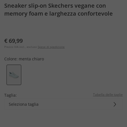
Sneaker slip-on Skechers vegane con
memory foam e larghezza confortevole
€ 69,99
Prezzo IVA incl., escluso
Spese di spedizione
Colore:
menta chiaro
Tabella delle taglie
Taglia:
Seleziona taglia