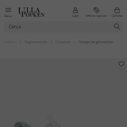
Login
Offerte speciali
Carrello
Menu
Indietro
|
Pagina iniziale
|
Calzature
|
Scarpe da ginnastica