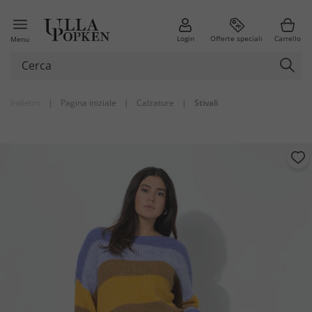
Login
Offerte speciali
Carrello
Menu
Indietro
|
Pagina iniziale
|
Calzature
|
Stivali