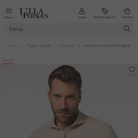
Login
Offerte speciali
Carrello
Menu
Indietro
|
Pagina iniziale
|
Camicie
|
Camicie a maniche lunghe
SALDI