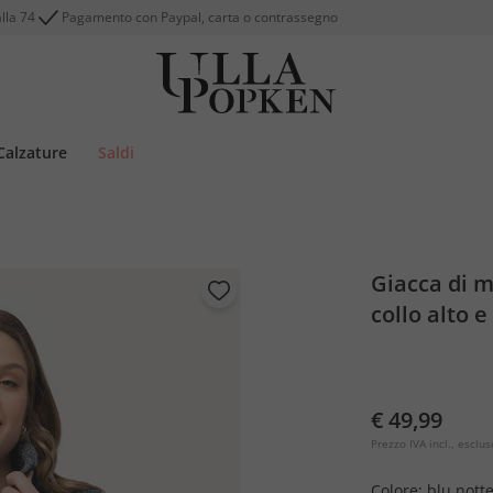
alla 74
Pagamento con Paypal, carta o contrassegno
Calzature
Saldi
Giacca di m
collo alto e
€ 49,99
Prezzo IVA incl., esclus
Colore:
blu nott