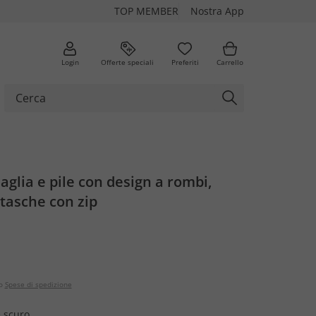
TOP MEMBER
Nostra App
Login
Offerte speciali
Preferiti
Carrello
aglia e pile con design a rombi,
 tasche con zip
o
Spese di spedizione
e scuro