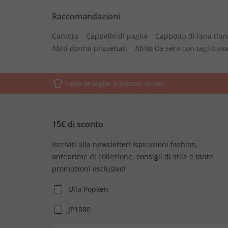
Raccomandazioni
Canotta
Cappello di paglia
Cappotto di lana do
Abiti donna plissettati
Abito da sera con taglio s
Tutte le taglie a prezzo unico
15€ di sconto
Iscriviti alla newsletter! Ispirazioni fashion,
anteprime di collezione, consigli di stile e tante
promozioni esclusive!
Ulla Popken
JP1880