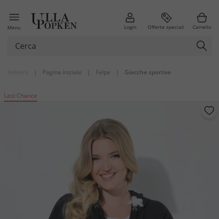
Login
Offerte speciali
Carrello
Menu
Indietro
|
Pagina iniziale
|
Felpe
|
Giacche sportive
Last Chance