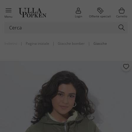
Login
Offerte speciali
Carrello
Menu
Indietro
|
Pagina iniziale
|
Giacche bomber
|
Giacche