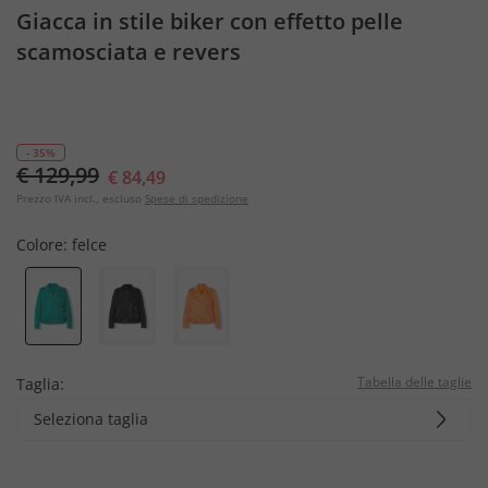
Giacca in stile biker con effetto pelle
scamosciata e revers
- 35%
€ 129,99
€ 84,49
Prezzo IVA incl., escluso
Spese di spedizione
Colore:
felce
Tabella delle taglie
Taglia:
Seleziona taglia