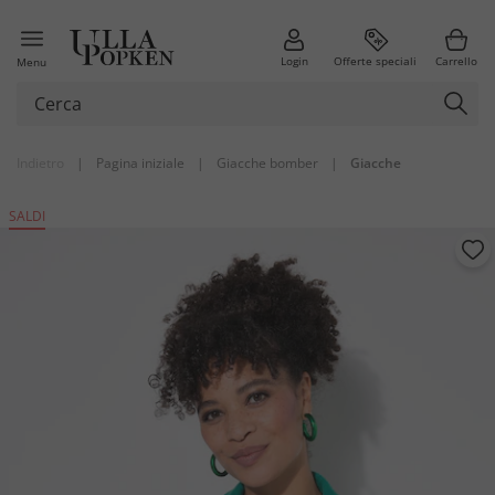
Login
Offerte speciali
Carrello
Menu
Indietro
|
Pagina iniziale
|
Giacche bomber
|
Giacche
SALDI