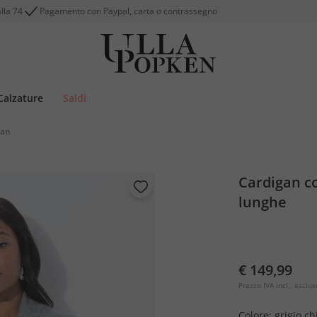
alla 74
Pagamento con Paypal, carta o contrassegno
Calzature
Saldi
gan
Cardigan co
lunghe
€ 149,99
Prezzo IVA incl., esclus
Colore:
grigio c