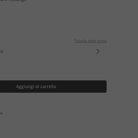
Tabella delle taglie
ia
Aggiungi al carrello
to