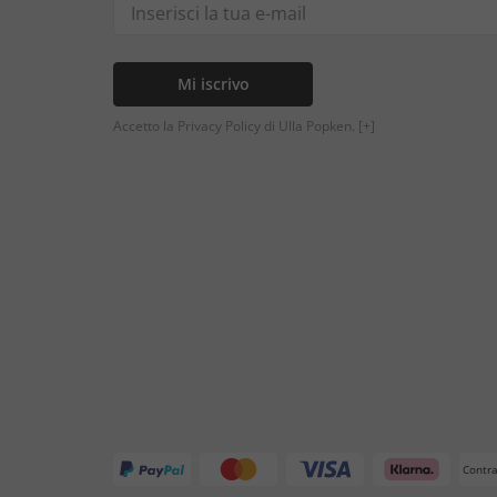
Mi iscrivo
Accetto la Privacy Policy di Ulla Popken.
[+]
Contr