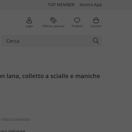
TOP MEMBER
Nostra App
Login
Offerte speciali
Preferiti
Carrello
n lana, colletto a scialle e maniche
o
Spese di spedizione
hiaro mélange