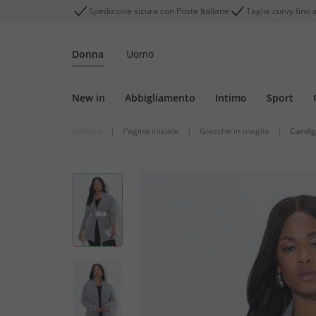
Spedizione sicura con Poste Italiane
Taglie curvy fino 
Donna
Uomo
New in
Abbigliamento
Intimo
Sport
Indietro
|
Pagina iniziale
|
Giacche in maglia
|
Cardi