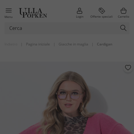
Login
Offerte speciali
Carrello
Menu
Indietro
|
Pagina iniziale
|
Giacche in maglia
|
Cardigan